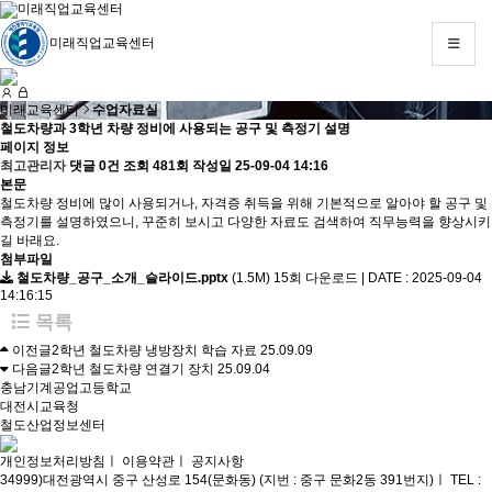
미래직업교육센터
미래직업교육센터
MENU
미래교육센터
수업자료실
철도차량과 3학년 차량 정비에 사용되는 공구 및 측정기 설명
LIST
페이지 정보
최고관리자
댓글 0건
조회 481회
작성일 25-09-04 14:16
본문
소
철도차량 정비에 많이 사용되거나, 자격증 취득을 위해 기본적으로 알아야 할 공구 및
개
측정기를 설명하였으니, 꾸준히 보시고 다양한 자료도 검색하여 직무능력을 향상시키
길 바래요.
첨부파일
철도차량_공구_소개_슬라이드.pptx
(1.5M)
15회 다운로드 | DATE : 2025-09-04
교
14:16:15
육
목록
과
이전글
2학년 철도차량 냉방장치 학습 자료
25.09.09
다음글
2학년 철도차량 연결기 장치
25.09.04
정
충남기계공업고등학교
대전시교육청
철도산업정보센터
공
개인정보처리방침
ㅣ
이용약관
ㅣ
공지사항
학
34999)대전광역시 중구 산성로 154(문화동) (지번 : 중구 문화2동 391번지)
ㅣ
TEL :