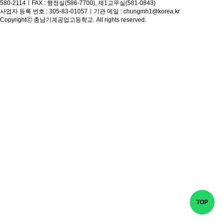
학
580-2114
ㅣ
FAX : 행정실(586-7700), 제1교무실(581-0843)
사업자 등록 번호 : 305-83-01057
ㅣ
기관 메일 : chungmh1@korea.kr
습
Copyrightⓒ 충남기계공업고등학교. All rights reserved.
진
로
게
시
판
TOP