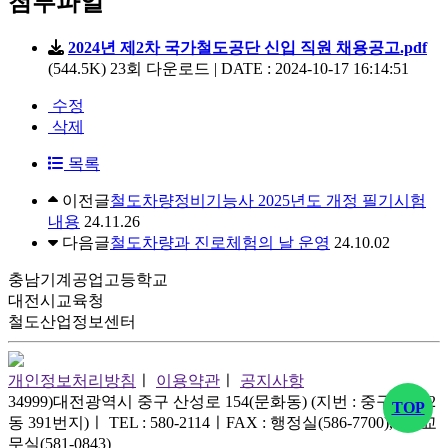
첨부파일
학
2024년 제2차 국가철도공단 신입 직원 채용공고.pdf
습
(544.5K)
23회 다운로드 | DATE : 2024-10-17 16:14:51
수정
진
삭제
로
목록
게
이전글
철도차량정비기능사 2025년도 개정 필기시험
시
내용
24.11.26
다음글
철도차량과 진로체험의 날 운영
24.10.02
판
충남기계공업고등학교
대전시교육청
전
철도산업정보센터
체
메
뉴
개인정보처리방침
ㅣ
이용약관
ㅣ
공지사항
열
34999)대전광역시 중구 산성로 154(문화동) (지번 : 중구 문화2
기
TOP
동 391번지)
ㅣ
TEL : 580-2114
ㅣ
FAX : 행정실(586-7700), 제1교
무실(581-0843)