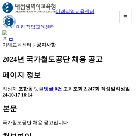
미래직업교육센터
미래직업교육센터
MENU
LIST
미래교육센터
공지사항
2024년 국가철도공단 채용 공고
소
개
페이지 정보
교
작성자
조한동
댓글
댓글 0건
조회
조회 2,247회
작성일
작성일
육
24-10-17 16:14
과
본문
정
국가철도공단 채용 공고입니다
공
학