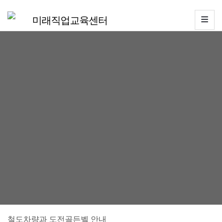
미래직업교육센터
MENU
LIST
소
개
교
육
과
정
철도차량과 도전골든벨 안내