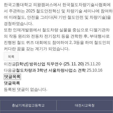
한국고통대학교 의왕캠퍼스에서 한국철도차량기술사협회에
공
서 주관하는 2025 철도안전혁신 및 차량기술 세미나에 참여하
학
여 미래철도, 안전을 그리다(AI 기반 철도안전 및 차량기술)을
학
경청하였습니다.
또한 인재개발원에서 철도차량 실물을 중심으로 디젤기관차
습
의 작동 원리와 전동차 전기장치 등을 견학한 후, 부대행사로
진행된 철도 퀴즈 대회에도 참여하여 2, 3등을 하며 철도인의
진
커다란 꿈을 갖는 계기가 되었습니다.
로
목록
이전글
[1학년] 방위산업 직무연수 (25. 11. 20)
25.11.20
다음글
철도차량과 3학년 서울차량사업소 견학
25.10.16
게
댓글목록
시
댓글목록
판
등록된 댓글이 없습니다.
충남기계공업고등학교
대전시교육청